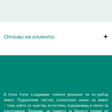
Отзиви на клиенти
Семпли решения за чист живот
В Pura Fons създаваме семпли решения за по-добър
живот. Подкрепяме чистия, съзнателен начин на живот
- този, който се чувства естествен, подхранващ и лесен за
поддържане. Вярваме, че грижата за Вашето здраве не