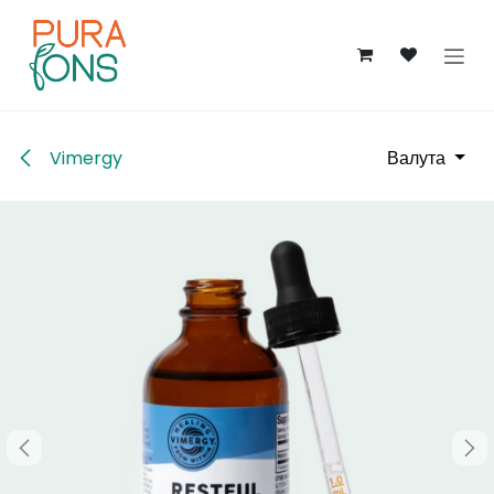
Преминете към съдържание
Vimergy
Валута