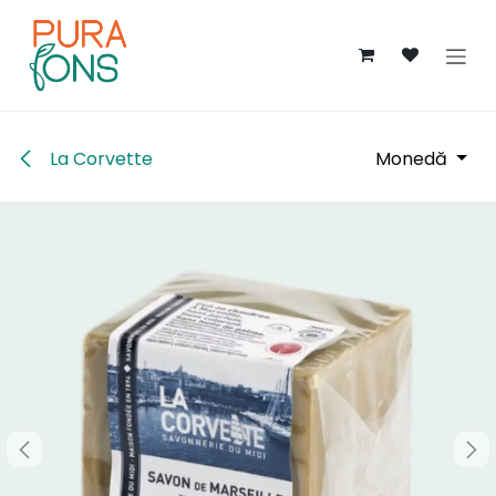
Sari la conținut
La Corvette
Monedă